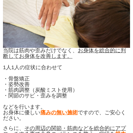
当院は筋肉や歪みだけでなく、
お身体を総合的に判
断してお身体を改善します。
1人1人の症状に合わせて
・骨盤矯正
・姿勢改善
・筋肉調整（炭酸ミスト使用）
・関節のサビ・歪みを調整
などを行います。
お身体に優しい
痛みの無い施術
ですので、ご安心く
ださい。
さらに、
その周辺の関節・筋肉などを総合的にアプ