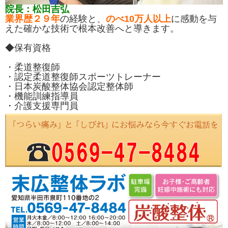
院長：松田吉弘
業界歴２９年
の経験と、
のべ10万人以上
に感動を与
えた確かな技術で根本改善へと導きます。
◆保有資格
・柔道整復師
・認定柔道整復師スポーツトレーナー
・日本炭酸整体協会認定整体師
・機能訓練指導員
・介護支援専門員