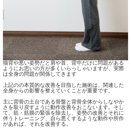
猫背や悪い姿勢だと肩や首、背中だけに
問題がある
ようにお思いの方が多くいらっしゃいますが、実際
は全身の問題
が関係してきます
上記のの本質的な改善を目指した施術は、
関連した
全身からの影響を整えていくことが重要です。
主に背骨の土台である骨盤と背骨全体からしなやか
さを
取り戻すように動作改善をおこないます。
そし
て、筋・筋膜の緊張を除去し、
姿勢の改善とそれに
伴うトレーニング、自ら悪くするような動作や所作
があれば、
それを改善する。