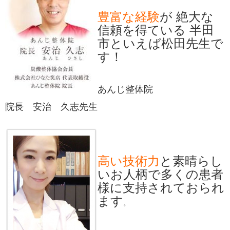
豊富な経験
が 絶大な
信頼を得ている 半田
市といえば松田先生で
す！
あんじ整体院
院長 安治 久志先生
高い技術力
と素晴らし
いお人柄で多くの患者
様に支持されておられ
ます
。