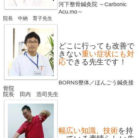
河下整骨鍼灸院
～Carbonic
Acu.mo～
院長 中納 育子先生
どこに行っても改善で
きない
重い症状にも対
応
できる先生です！
BORNS整体／ほんごう鍼灸接
骨院
院長 田内 浩司先生
幅広い知識、技術
を持