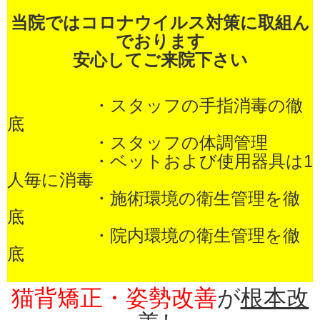
当院ではコロナウイルス対策に取組ん
でおります
安心してご来院下さい
・スタッフの手指消毒の徹
底
・スタッフの体調管理
・ベットおよび使用器具は1
人毎に消毒
・施術環境の衛生管理を徹
底
・院内環境の衛生管理を
徹
底
猫背矯正・姿勢改善
が
根本改