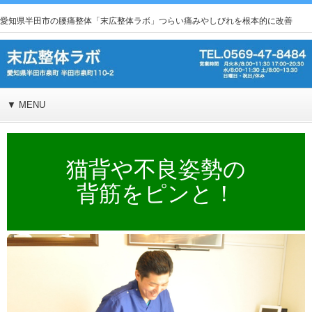
愛知県半田市の腰痛整体「末広整体ラボ」つらい痛みやしびれを根本的に改善
▼ MENU
猫背や不良姿勢の
背筋をピンと！