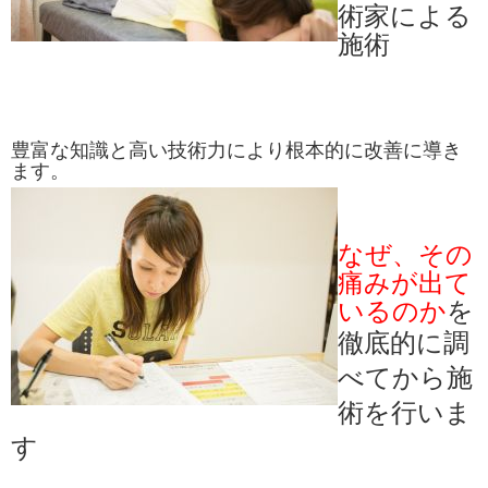
術家による
施術
豊富な知識と高い技術力により根本的に改善に導き
ます。
なぜ、その
痛みが出て
いるのか
を
徹底的に調
べてから施
術を行いま
す