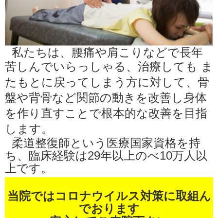
私たちは、腰痛や肩こりなどで長年
苦しんでいらっしゃる、治療しても
ま
たもとに戻ってしまう方に対して、
骨
盤や背骨など関節の動きを改善し身体
を作り直すことで根本的な改善を目指
します。
柔道整復師という医療国家資格を持
ち、臨床経験は29年以上のべ10万人以
上です。
当院ではコロナウイルス対策に取組ん
でおります