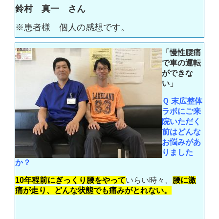
鈴村 真一 さん
※患者様 個人の感想です。
「慢性腰痛
で車の運転
ができな
い」
Ｑ
末広整体
ラボにご来
院いただく
前はどんな
お悩みがあ
りました
か？
10年程前にぎっくり腰をやって
いらい時々、
腰に激
痛が走り、どんな状態でも痛みがとれない。