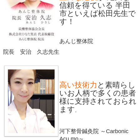
信頼を得ている 半田
市といえば松田先生で
す！
あんじ整体院
院長 安治 久志先生
高い技術力
と素晴らし
いお人柄で多くの患者
様に支持されておられ
ます
。
河下整骨鍼灸院
～Carbonic
Acu.mo～