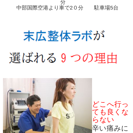
分
中部国際空港より車で2０分 駐車場5台
どこへ行っ
ても良くな
らない
辛い痛みに