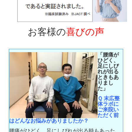
お客様の
喜びの声
「腰痛が
ひどく、
足にしび
れが出る
ときもあ
りまし
た」
Ｑ
末広整
体ラボに
ご来院い
ただく前
はどんなお悩みがありましたか？
腰痛がひどく、足にしびれが出る時もあった。