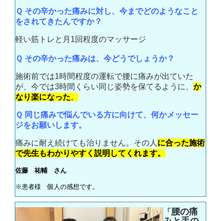
Ｑ
その辛かった痛みに対し、今までどのようなこと
をされてきたんですか？
軽い筋トレと月1回程度のマッサージ
Ｑ
その辛かった痛みは、今どうでしょうか？
施術前では1時間程度の運転で腰に痛みが出ていた
が、今では3時間くらい同じ姿勢を保てるように、
か
なり楽になった
。
Ｑ
同じ痛みで悩んでいる方に向けて、何かメッセー
ジをお願いします。
痛みに耐え続けても治りません。その人
に合った施術
で先生もわかりやすく説明してくれます。
佐藤 祐輔 さん
※患者様 個人の感想です。
腰の痛
「
みと手の