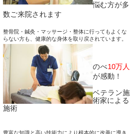
悩む方が多
数ご来院されます
整骨院・鍼灸・マッサージ・整体に行ってもよくな
らない方も、健康的な身体を取り戻されています。
のべ
10万人
が感動！
ベテラン施
術家による
施術
豊富な知識と高い技術力により根本的に改善に導き