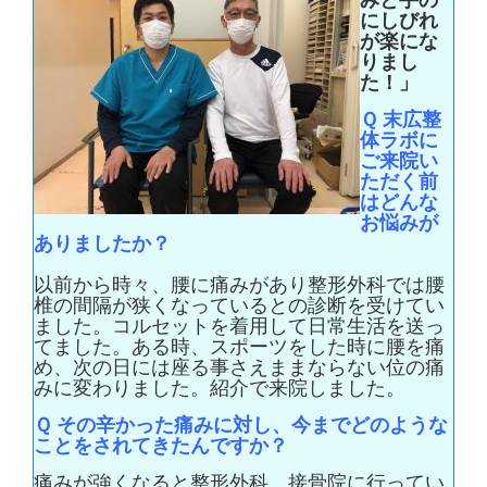
にしびれ
が楽にな
りまし
た！」
Ｑ
末広整
体ラボに
ご来院い
ただく前
はどんな
お悩みが
ありましたか？
以前から時々、腰に痛みがあり整形外科では腰
椎の間隔が狭くなっているとの診断を受けてい
ました。コルセットを着用して日常生活を送っ
てました。ある時、スポーツをした時に腰を痛
め、次の日には座る事さえままならない位の痛
みに変わりました。紹介で来院しました。
Ｑ
その辛かった痛みに対し、今までどのような
ことをされてきたんですか？
痛みが強くなると整形外科、接骨院に行ってい