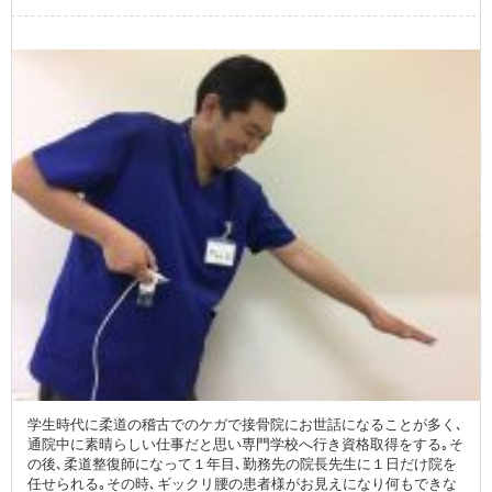
学生時代に柔道の稽古でのケガで接骨院にお世話になることが多く､
通院中に素晴らしい仕事だと思い専門学校へ行き資格取得をする｡そ
の後､柔道整復師になって１年目､勤務先の院長先生に１日だけ院を
任せられる｡その時､ギックリ腰の患者様がお見えになり何もできな