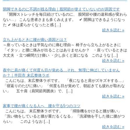
開脚できるのに不調が残る理由｜股関節が使えていないのが原因です
「開脚ストレッチを毎日続けているのに、 股関節や腰の違和感が変わら
ない…」 こんな患者さまも多くみえます。 ✔ 開脚はできるようになっ
た ✔ 体は柔らかくなったと感 […]
続きを読む »
立ち上がるときに腰が痛い原因とは？
～座っているときは平気なのに痛む理由～ 椅子から立ち上がるときに
「イタッ」と腰に痛みが出ることはありませんか？ ・座っているときは
大丈夫 ・立つ瞬間だけ痛い ・少し歩くと楽になる このような […]
続きを読む »
夜中に肩が痛くて何度も目が覚める…それ、無理に伸ばしていません
か？｜半田市 末広整体ラボ
こんにちは、末広整体ラボです。 「夜になると肩がズキズキする…」
「寝返りのたびに痛い」 「何度も目が覚めて、朝起きても疲れが取れな
い」 五十肩（肩関節周囲炎）で、 […]
続きを読む »
家事で腰が痛くなる人へ 腰を守る5つのコツ
こんにちは。 末広整体ラボです。 「掃除機をかけると腰が痛い」
「洗い物をしていると腰が重だるくなる」 「洗濯物を干した後に腰がつ
らい」 このようなお […]
続きを読む »