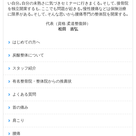
い自分｡自分の未熟さに気づきセミナーに行きまくる｡そして､接骨院
を独立開業するも､ここでも問題が起きる｡慢性腰痛などは保険治療
に限界がある｡そして､そんな思いから腰痛専門の整体院を開業する｡
代表（資格:柔道整復師）
松田 吉弘
はじめての方へ
炭酸整体について
スタッフ紹介
有名整骨院・整体院からの推薦状
よくある質問
首の痛み
肩こり
腰痛