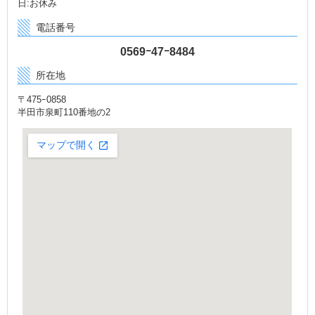
日:お休み
電話番号
0569ｰ47ｰ8484
所在地
〒475ｰ0858
半田市泉町110番地の2