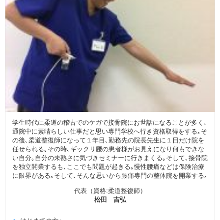
学生時代に柔道の稽古でのケガで接骨院にお世話になることが多く､
通院中に素晴らしい仕事だと思い専門学校へ行き資格取得をする｡そ
の後､柔道整復師になって１年目､勤務先の院長先生に１日だけ院を
任せられる｡その時､ギックリ腰の患者様がお見えになり何もできな
い自分｡自分の未熟さに気づきセミナーに行きまくる｡そして､接骨院
を独立開業するも､ここでも問題が起きる｡慢性腰痛などは保険治療
に限界がある｡そして､そんな思いから腰痛専門の整体院を開業する｡
代表（資格:柔道整復師）
松田 吉弘