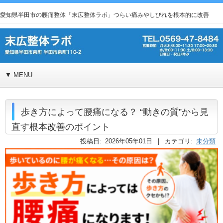
愛知県半田市の腰痛整体「末広整体ラボ」つらい痛みやしびれを根本的に改善
▼ MENU
歩き方によって腰痛になる？ “動きの質”から見
直す根本改善のポイント
投稿日: 2026年05年01日 | カテゴリ:
未分類