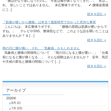
「腰はかなり楽になったのに、 今度は膝が痛くなってきた…」 実はこ
れ、 珍しいことではありません。 末広整体ラボでも、 ✔ 腰痛改善後
に […]
続きを読む »
『筋膜が硬いから腰痛』は本当？最新研究で分かった意外な事実
こんにちは。 末広整体ラボです。 「腰痛の原因は筋膜が硬いからで
すね。」 テレビやSNS、整体院などで、 このような話を聞いたことは
ありませんか？ & […]
続きを読む »
雨の日に腰が痛い…それ、「気象病」かもしれません
気象病と腰痛の関係性について 「雨の日になると腰が重い…」 「台風
前になると腰が痛くなる…」 そんな経験はありませんか？ 近年、気圧
や天候の変化と腰痛の関係について […]
続きを読む »
アーカイブ
2026年
8月 (2)
7月 (25)