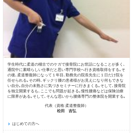
学生時代に柔道の稽古でのケガで接骨院にお世話になることが多く､
通院中に素晴らしい仕事だと思い専門学校へ行き資格取得をする｡そ
の後､柔道整復師になって１年目､勤務先の院長先生に１日だけ院を
任せられる｡その時､ギックリ腰の患者様がお見えになり何もできな
い自分｡自分の未熟さに気づきセミナーに行きまくる｡そして､接骨院
を独立開業するも､ここでも問題が起きる｡慢性腰痛などは保険治療
に限界がある｡そして､そんな思いから腰痛専門の整体院を開業する｡
代表（資格:柔道整復師）
松田 吉弘
はじめての方へ