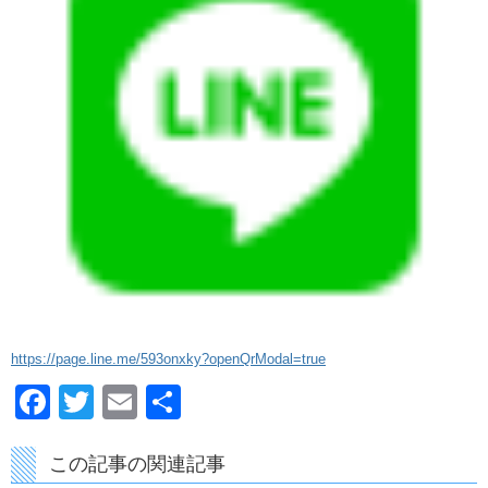
https://page.line.me/593onxky?openQrModal=true
Facebook
Twitter
Email
共
有
この記事の関連記事