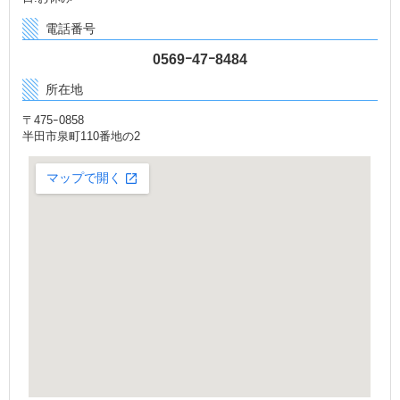
電話番号
0569ｰ47ｰ8484
所在地
〒475ｰ0858
半田市泉町110番地の2