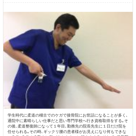
学生時代に柔道の稽古でのケガで接骨院にお世話になることが多く､
通院中に素晴らしい仕事だと思い専門学校へ行き資格取得をする｡そ
の後､柔道整復師になって１年目､勤務先の院長先生に１日だけ院を
任せられる｡その時､ギックリ腰の患者様がお見えになり何もできな