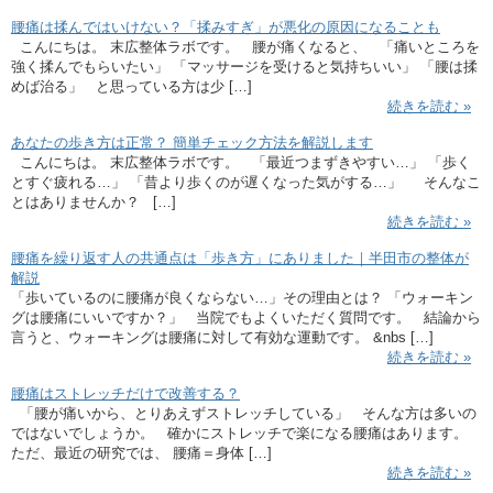
腰痛は揉んではいけない？「揉みすぎ」が悪化の原因になることも
こんにちは。 末広整体ラボです。 腰が痛くなると、 「痛いところを
強く揉んでもらいたい」 「マッサージを受けると気持ちいい」 「腰は揉
めば治る」 と思っている方は少 […]
続きを読む »
あなたの歩き方は正常？ 簡単チェック方法を解説します
こんにちは。 末広整体ラボです。 「最近つまずきやすい…」 「歩く
とすぐ疲れる…」 「昔より歩くのが遅くなった気がする…」 そんなこ
とはありませんか？ […]
続きを読む »
腰痛を繰り返す人の共通点は「歩き方」にありました｜半田市の整体が
解説
「歩いているのに腰痛が良くならない…」その理由とは？ 「ウォーキン
グは腰痛にいいですか？」 当院でもよくいただく質問です。 結論から
言うと、ウォーキングは腰痛に対して有効な運動です。 &nbs […]
続きを読む »
腰痛はストレッチだけで改善する？
「腰が痛いから、とりあえずストレッチしている」 そんな方は多いの
ではないでしょうか。 確かにストレッチで楽になる腰痛はあります。
ただ、最近の研究では、 腰痛＝身体 […]
続きを読む »