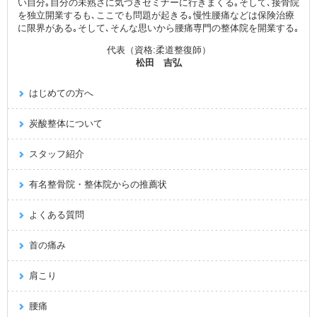
い自分｡自分の未熟さに気づきセミナーに行きまくる｡そして､接骨院
を独立開業するも､ここでも問題が起きる｡慢性腰痛などは保険治療
に限界がある｡そして､そんな思いから腰痛専門の整体院を開業する｡
代表（資格:柔道整復師）
松田 吉弘
はじめての方へ
炭酸整体について
スタッフ紹介
有名整骨院・整体院からの推薦状
よくある質問
首の痛み
肩こり
腰痛