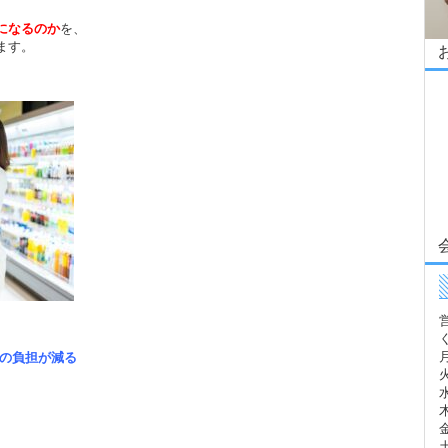
になるのか
を、
ます。
月
への負担が減る
火
水
木
。
金
土