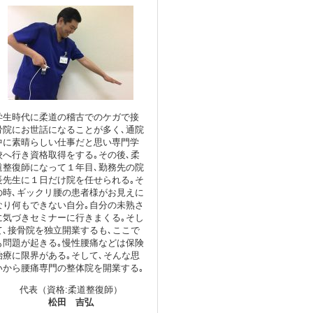
学生時代に柔道の稽古でのケガで接
骨院にお世話になることが多く､通院
中に素晴らしい仕事だと思い専門学
校へ行き資格取得をする｡その後､柔
道整復師になって１年目､勤務先の院
長先生に１日だけ院を任せられる｡そ
の時､ギックリ腰の患者様がお見えに
なり何もできない自分｡自分の未熟さ
に気づきセミナーに行きまくる｡そし
て､接骨院を独立開業するも､ここで
も問題が起きる｡慢性腰痛などは保険
治療に限界がある｡そして､そんな思
いから腰痛専門の整体院を開業する｡
代表（資格:柔道整復師）
松田 吉弘