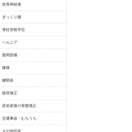
坐骨神経痛
ぎっくり腰
脊柱管狭窄症
ヘルニア
股関節痛
膝痛
腱鞘炎
猫背矯正
産前産後の骨盤矯正
交通事故・むちうち
その他症状