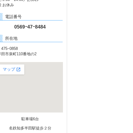
日:お休み
電話番号
0569ｰ47ｰ8484
所在地
475ｰ0858
半田市泉町110番地の2
駐車場6台
名鉄知多半田駅徒歩２分