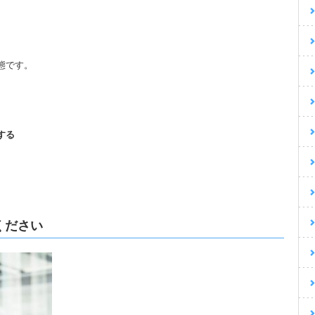
態です。
する
ください